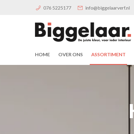
076 5225177
info@biggelaarverf.nl
HOME
OVER ONS
ASSORTIMENT