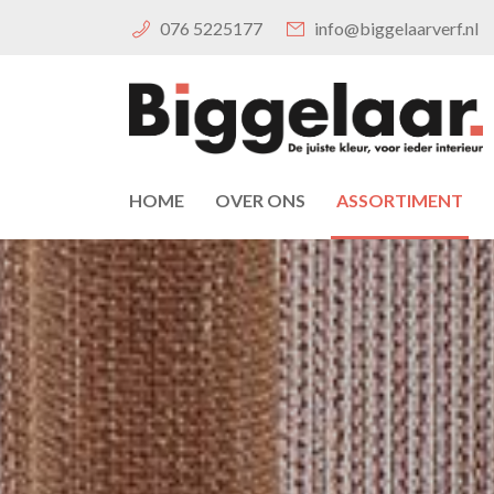
076 5225177
info@biggelaarverf.nl
HOME
OVER ONS
ASSORTIMENT