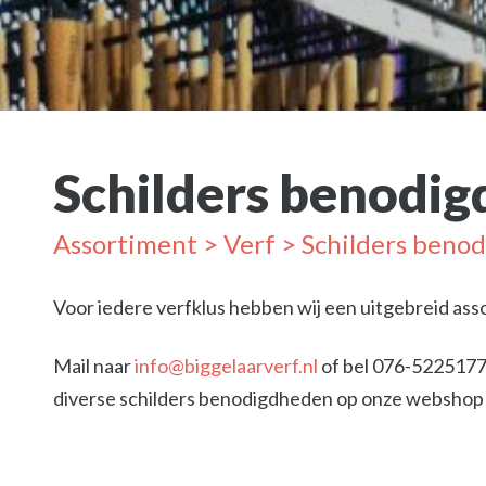
Schilders benodi
Assortiment
>
Verf
> Schilders beno
Voor iedere verfklus hebben wij een uitgebreid ass
Mail naar
info@biggelaarverf.nl
of bel 076-5225177
diverse schilders benodigdheden op onze websho