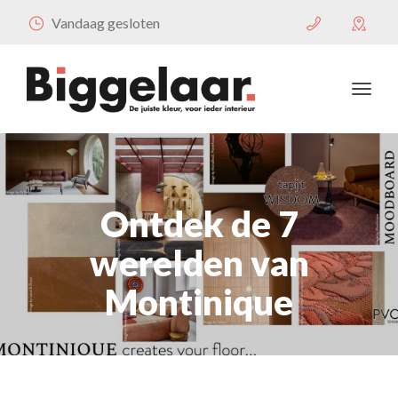
Vandaag gesloten
Ontdek de 7
werelden van
Montinique